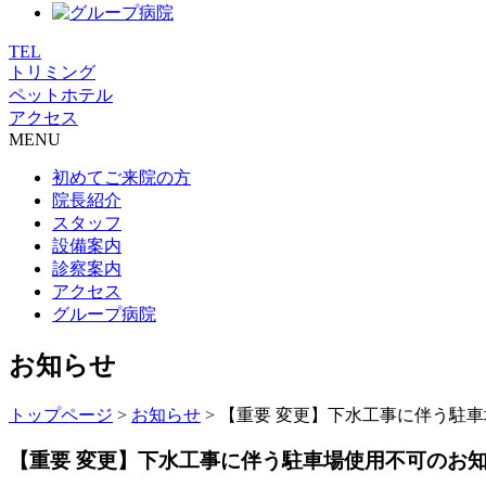
TEL
トリミング
ペットホテル
アクセス
MENU
初めてご来院の方
院長紹介
スタッフ
設備案内
診察案内
アクセス
グループ病院
お知らせ
トップページ
>
お知らせ
>
【重要 変更】下水工事に伴う駐
【重要 変更】下水工事に伴う駐車場使用不可のお