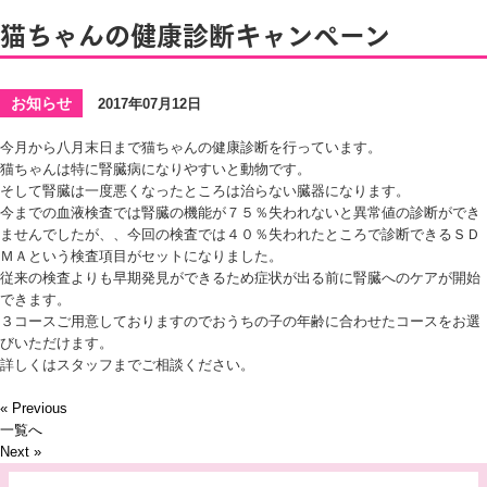
猫ちゃんの健康診断キャンペーン
お知らせ
2017年07月12日
今月から八月末日まで猫ちゃんの健康診断を行っています。
猫ちゃんは特に腎臓病になりやすいと動物です。
そして腎臓は一度悪くなったところは治らない臓器になります。
今までの血液検査では腎臓の機能が７５％失われないと異常値の診断ができ
ませんでしたが、、今回の検査では４０％失われたところで診断できるＳＤ
ＭＡという検査項目がセットになりました。
従来の検査よりも早期発見ができるため症状が出る前に腎臓へのケアが開始
できます。
３コースご用意しておりますのでおうちの子の年齢に合わせたコースをお選
びいただけます。
詳しくはスタッフまでご相談ください。
« Previous
一覧へ
Next »